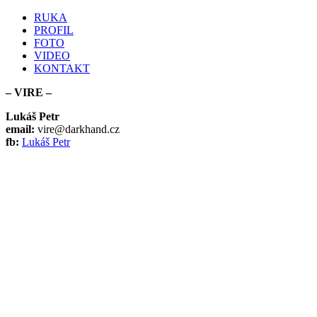
RUKA
PROFIL
FOTO
VIDEO
KONTAKT
– VIRE –
Lukáš Petr
email:
vire@darkhand.cz
fb:
Lukáš Petr